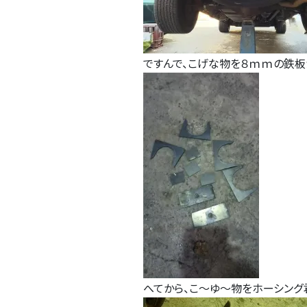
ですんで、こげな物を８ｍｍの鉄板
へてから、こ～ゆ～物をホーシング