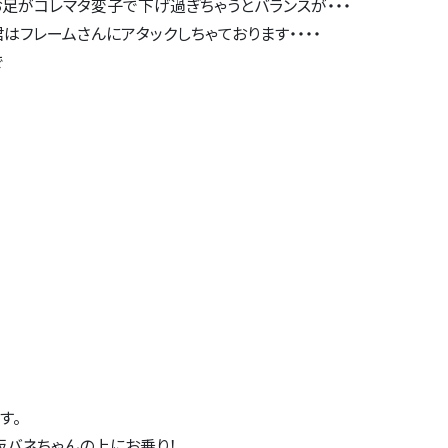
足がコレマタ変子で下げ過ぎちゃうとバランスが・・・
君はフレームさんにアタックしちゃております・・・・
で
す。
板バネちゃんの上にお乗り！