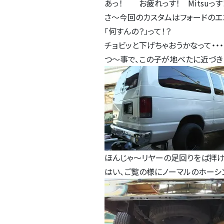
あっ！ お疲れっす！ Mitsuっす
さ～今回のカスタムはフォードのエ
｢何すんの？｣って！？
チョビッと下げちゃおうかなって・・・
つ～事で、この子が地べたに近づき
ほんじゃ～リヤーの足回りをば拝け
はい、ご覧の様にノーマルのホーシ