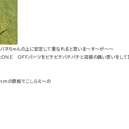
板バネちゃんの上に安定して重なれると思いま～す～が～～
ＯＮＥ ＯＦＦパーツをビチビチバチバチと溶接の痛い思いをして
・
ｍｍの鉄板でこしらえ～の