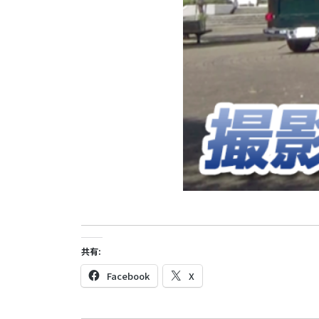
共有:
Facebook
X